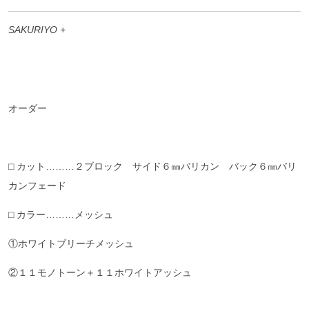
SAKURIYO +
オーダー
⬜︎ カット………２ブロック サイド６㎜バリカン バック６㎜バリ
カンフェード
⬜︎ カラー………メッシュ
①ホワイトブリーチメッシュ
②１１モノトーン＋１１ホワイトアッシュ