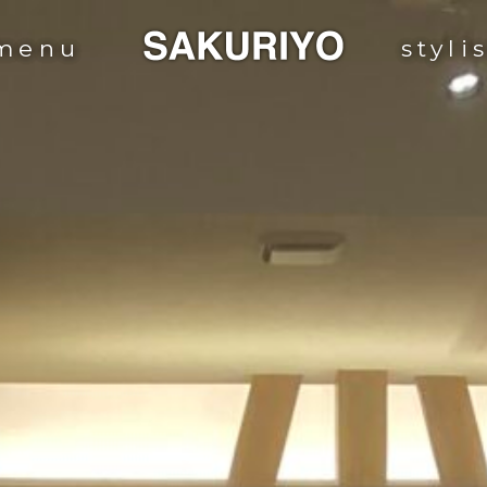
menu
styli