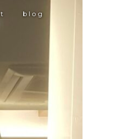
st
blog