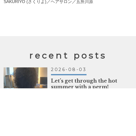
SAKURIYO (さくりよ)／ヘアサロン／五所川原
recent posts
2026-08-03
Let’s get through the hot
summer with a perm!
オーダー ⬜︎ カット………サイド耳たぶ バック
顎ラインに設定 ⬜︎ パーマ………スパイラル 暑い
夏は、パーマで乗り越えよう！ &nbs…
続きを読む
2026-07-28
裾カラーで楽しむ