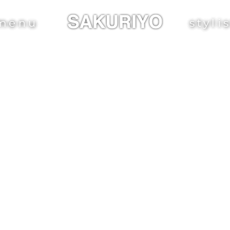
menu
styli