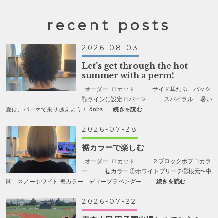
recent posts
2026-08-03
Let’s get through the hot
summer with a perm!
オーダー ⬜︎ カット………サイド耳たぶ バック
顎ラインに設定 ⬜︎ パーマ………スパイラル 暑い
夏は、パーマで乗り越えよう！ &nbs…
続きを読む
2026-07-28
裾カラーで楽しむ
オーダー ⬜︎ カット………２ブロックボブ ⬜︎ カラ
ー………裾カラー ①ホワイトブリーチ②根元〜中
間…スノーホワイト 裾カラー…ディープラベンダー …
続きを読む
2026-07-22