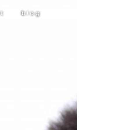
st
blog