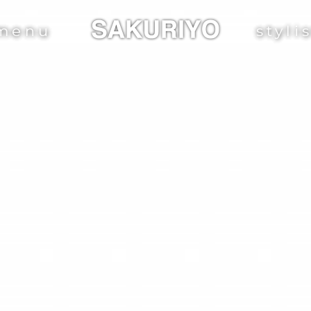
menu
styli