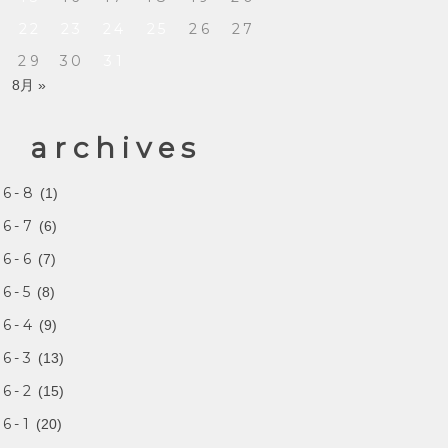
22
23
24
25
26
27
8
29
30
31
8月 »
archives
26-8
(1)
26-7
(6)
6-6
(7)
6-5
(8)
26-4
(9)
6-3
(13)
6-2
(15)
6-1
(20)