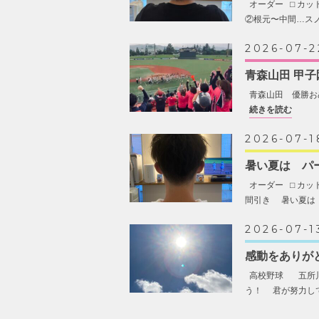
オーダー ⬜︎ カ
②根元〜中間…ス
2026-07-2
青森山田 甲
青森山田 優勝お
続きを読む
2026-07-1
暑い夏は パ
オーダー ⬜︎ カ
間引き 暑い夏は 
2026-07-1
感動をありが
高校野球 五所川
う！ 君が努力し