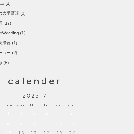
to
(2)
六大学野球
(8)
園
(17)
yWedding
(1)
洗浄器
(1)
ーカー
(2)
類
(6)
calender
2025-7
n
tue
wed
thu
fri
sat
sun
1
2
3
4
5
6
8
9
10
11
12
13
15
16
17
18
19
20