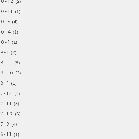
20-12
(2)
0-11
(1)
20-5
(4)
20-4
(1)
0-1
(1)
9-1
(2)
8-11
(8)
18-10
(3)
8-1
(1)
7-12
(1)
7-11
(3)
7-10
(6)
7-9
(4)
6-11
(1)