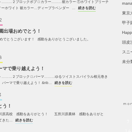
ット………２ブロックボブ ⬜︎ カラー………裾カラー ①ホワイトブリーチ
mana
ノーホワイト 裾カラー…ディープラベンダー …
続きを読む
東京
2
甲子
子園出場おめでとう！
Happ
めでとうございます！ 感動をありがとうございました。
頭皮
スニ
8
未分
ーマで乗り越えよう！
ット………２ブロック ⬜︎ パーマ………ゆるツイストスパイラル根元巻き
パーマで乗り越えよう！ &nb…
続きを読む
3
mo
とう！
原高校 感動をありがとう！ 五所川原農林 感動をありがと
てきた…
続きを読む
7
14