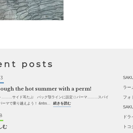
ent posts
03
SAKU
ラー
hrough the hot summer with a perm!
フォ
ット………サイド耳たぶ バック顎ラインに設定 ⬜︎ パーマ………スパイ
ーマで乗り越えよう！ &nbs…
続きを読む
SAK
8
ドラ
しむ
トコ