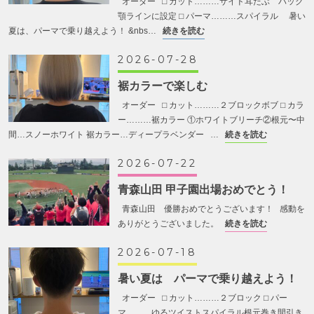
オーダー ⬜︎ カット………サイド耳たぶ バック
顎ラインに設定 ⬜︎ パーマ………スパイラル 暑い
夏は、パーマで乗り越えよう！ &nbs…
続きを読む
2026-07-28
裾カラーで楽しむ
オーダー ⬜︎ カット………２ブロックボブ ⬜︎ カラ
ー………裾カラー ①ホワイトブリーチ②根元〜中
間…スノーホワイト 裾カラー…ディープラベンダー …
続きを読む
2026-07-22
青森山田 甲子園出場おめでとう！
青森山田 優勝おめでとうございます！ 感動を
ありがとうございました。
続きを読む
2026-07-18
暑い夏は パーマで乗り越えよう！
オーダー ⬜︎ カット………２ブロック ⬜︎ パー
マ………ゆるツイストスパイラル根元巻き間引き