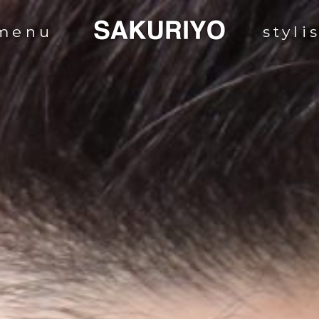
menu
styli