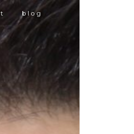
st
blog