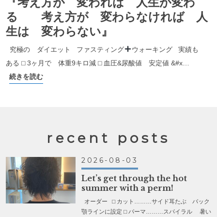
『考え方が 変われば 人生が変わ
る 考え方が 変わらなければ 人
生は 変わらない』
究極の ダイエット ファスティング
ウォーキング 実績も
ある ⬜︎ 3ヶ月で 体重9キロ減 ⬜︎ 血圧&尿酸値 安定値 &#x…
続きを読む
recent posts
2026-08-03
Let’s get through the hot
summer with a perm!
オーダー ⬜︎ カット………サイド耳たぶ バック
顎ラインに設定 ⬜︎ パーマ………スパイラル 暑い