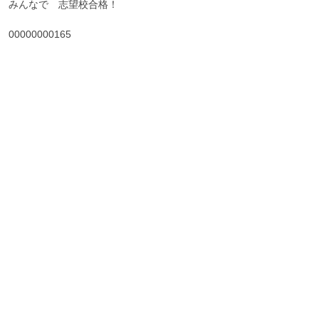
みんなで 志望校合格！
00000000165
recent posts
2026-08-03
Let’s get through the hot
summer with a perm!
オーダー ⬜︎ カット………サイド耳たぶ バック
顎ラインに設定 ⬜︎ パーマ………スパイラル 暑い
夏は、パーマで乗り越えよう！ &nbs…
続きを読む
2026-07-28