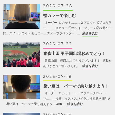
2026-07-28
裾カラーで楽しむ
オーダー ⬜︎ カット………２ブロックボブ ⬜︎ カラ
ー………裾カラー ①ホワイトブリーチ②根元〜中
間…スノーホワイト 裾カラー…ディープラベンダー …
続きを読む
2026-07-22
青森山田 甲子園出場おめでとう！
青森山田 優勝おめでとうございます！ 感動を
ありがとうございました。
続きを読む
2026-07-18
暑い夏は パーマで乗り越えよう！
オーダー ⬜︎ カット………２ブロック ⬜︎ パー
マ………ゆるツイストスパイラル根元巻き間引き
暑い夏は パーマで乗り越えよう！ &nb…
続きを読む
2026-07-13