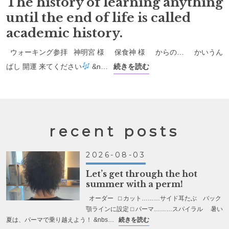
The history of learning anything
until the end of life is called
academic history.
ウォーキング参拝 神明宮 様 保食神 様 からの… かいうん
ばし 開運 来てください
&n…
続きを読む
recent posts
2026-08-03
Let’s get through the hot
summer with a perm!
オーダー ⬜︎ カット………サイド耳たぶ バック
顎ラインに設定 ⬜︎ パーマ………スパイラル 暑い
夏は、パーマで乗り越えよう！ &nbs…
続きを読む