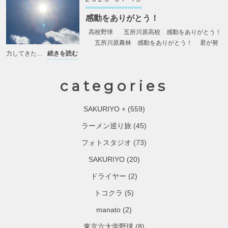
感動をありがとう！
高校野球 五所川原高校 感動をありがとう！
五所川原農林 感動をありがとう！ 君が努
力してきた…
続きを読む
categories
SAKURIYO +
(559)
ラーメン巡り旅
(45)
フォトスタジオ
(73)
SAKURIYO
(20)
ドライヤー
(2)
トコクラ
(5)
manato
(2)
東京六大学野球
(8)