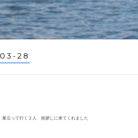
-03-28
O を 巣立って行く２人 挨拶しに来てくれました