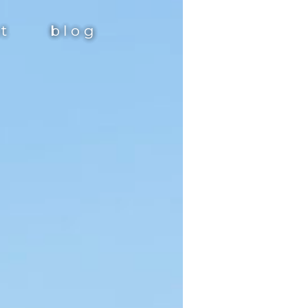
st
blog