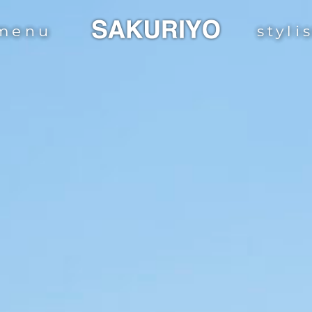
menu
styli