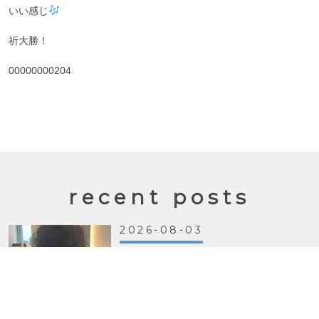
いい感じ
祈大勝！
00000000204
recent posts
2026-08-03
Let’s get through the hot
summer with a perm!
オーダー ⬜︎ カット………サイド耳たぶ バック
顎ラインに設定 ⬜︎ パーマ………スパイラル 暑い